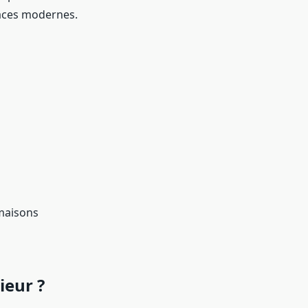
paces modernes.
 maisons
ieur ?