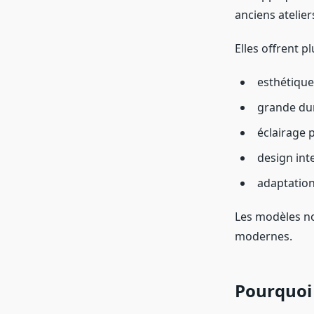
anciens atelie
Elles offrent p
esthétiqu
grande dur
éclairage 
design in
adaptation 
Les modèles no
modernes.
Pourquoi 