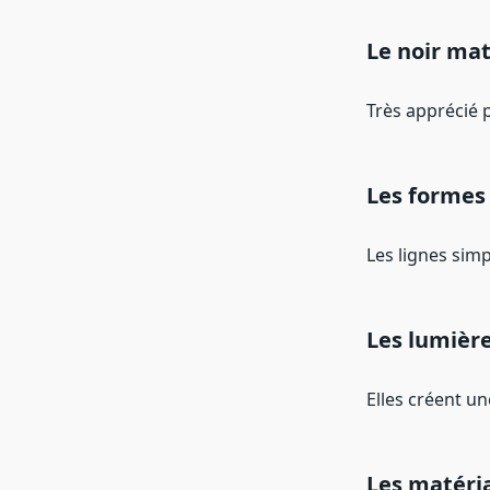
Le noir ma
Très apprécié 
Les formes
Les lignes sim
Les lumièr
Elles créent un
Les matéri