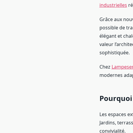
industrielles
ré
Grâce aux nouv
possible de tr
élégant et cha
valeur l’archit
sophistiquée.
Chez
Lampesen
modernes adapt
Pourquoi 
Les espaces ex
Jardins, terras
convivialité.