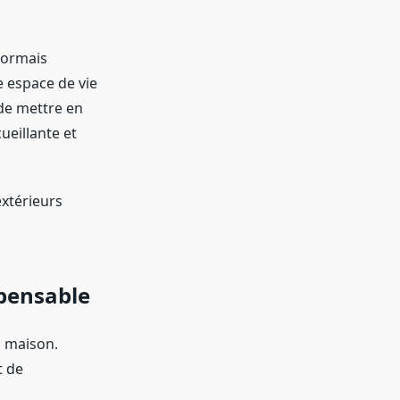
sormais
e espace de vie
de mettre en
ueillante et
extérieurs
spensable
a maison.
t de