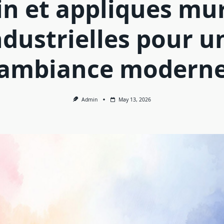
in et appliques mu
ndustrielles pour u
ambiance modern
Admin
May 13, 2026