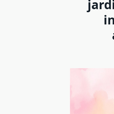
jard
i