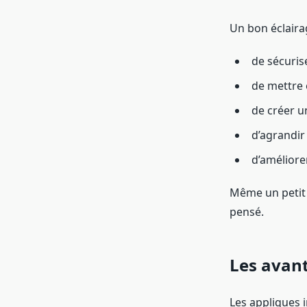
Un bon éclaira
de sécuris
de mettre e
de créer 
d’agrandir
d’améliorer
Même un petit 
pensé.
Les avant
Les appliques i