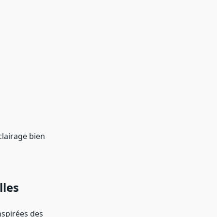
clairage bien
lles
nspirées des