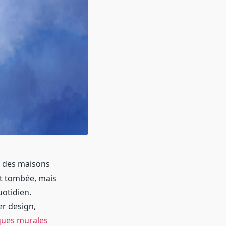
t des maisons
it tombée, mais
uotidien.
er design,
ques murales