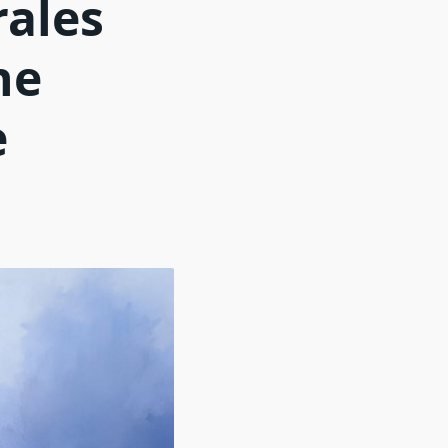
rales
ne
e